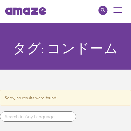
Toggle
Naviga
amaze jr.
タグ:
コンドーム
私たちについて
MY AMAZE
Sorry, no results were found.