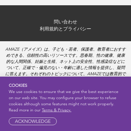
問い合わせ
利用規約とプライバシー
AMAZE（アメイズ）は、子ども・若者、保護者、教育者におすす
めできる、信頼性の高いリソースです。思春期、性の健康、健康
的な人間関係、妊娠と生殖、ネット上の安全性、性感染症などに
ついて、正確で・偏見のない・年齢に適した情報を提供し、疑問
に答えます。それぞれのトピックについて、AMAZEでは教育的で
親しみやすい動画や、より深く学ぶための資料も提供していま
COOKIES
す。
We use cookies to ensure that we give the best experience
on our web site. You may configure your browser to refuse
cookies although some features might not work properly.
Read more in our
Terms & Privacy.
ACKNOWLEDGE