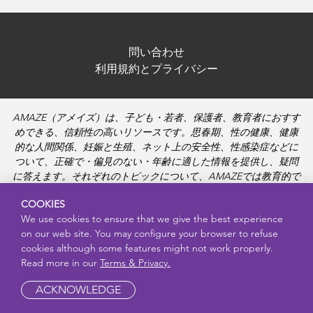
問い合わせ
利用規約とプライバシー
AMAZE（アメイズ）は、子ども・若者、保護者、教育者におすす
めできる、信頼性の高いリソースです。思春期、性の健康、健康
的な人間関係、妊娠と生殖、ネット上の安全性、性感染症などに
ついて、正確で・偏見のない・年齢に適した情報を提供し、疑問
に答えます。それぞれのトピックについて、AMAZEでは教育的で
親しみやすい動画や、より深く学ぶための資料も提供していま
COOKIES
す。
We use cookies to ensure that we give the best experience
on our web site. You may configure your browser to refuse
cookies although some features might not work properly.
Read more in our
Terms & Privacy.
ACKNOWLEDGE