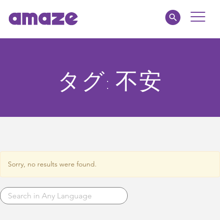
Toggle
Naviga
amaze jr.
タグ:
不安
私たちについて
MY AMAZE
Sorry, no results were found.