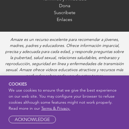
Dona
Suscríbete
Enlaces
Amaze es un recurso excelente para recomendar a jóvenes,
madres, padres y educadores. Ofrece información imparcial,
precisa y adecuada para cada edad, y responde preguntas sobre
la pubertad, salud sexual, relaciones saludables, embarazo y
reproducción, seguridad en línea y enfermedades de transmisión
sexual. Amaze ofrece videos educativos atractivos y recursos más
profundos sobre cada uno de estos temas.
COOKIES
We use cookies to ensure that we give the best experience
on our web site. You may configure your browser to refuse
cookies although some features might not work properly.
Read more in our
Terms & Privacy.
ACKNOWLEDGE