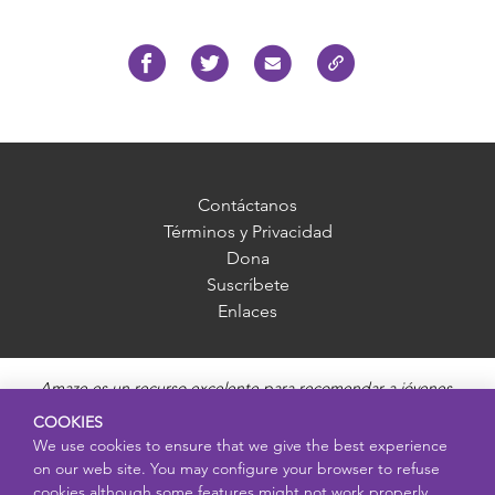
Contáctanos
Términos y Privacidad
Dona
Suscríbete
Enlaces
Amaze es un recurso excelente para recomendar a jóvenes,
madres, padres y educadores. Ofrece información imparcial,
COOKIES
precisa y adecuada para cada edad, y responde preguntas sobre
We use cookies to ensure that we give the best experience
la pubertad, salud sexual, relaciones saludables, embarazo y
on our web site. You may configure your browser to refuse
reproducción, seguridad en línea y enfermedades de transmisión
cookies although some features might not work properly.