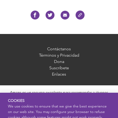
Contáctanos
Términos y Privacidad
Dona
Suscríbete
Enlaces
Amaze es un recurso excelente para recomendar a jóvenes,
madres, padres y educadores. Ofrece información imparcial,
COOKIES
precisa y adecuada para cada edad, y responde preguntas sobre
We use cookies to ensure that we give the best experience
la pubertad, salud sexual, relaciones saludables, embarazo y
on our web site. You may configure your browser to refuse
reproducción, seguridad en línea y enfermedades de transmisión
cookies although some features might not work properly.