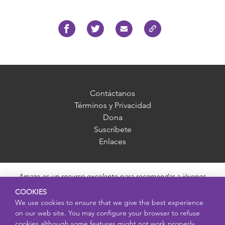
Contáctanos
Términos y Privacidad
Dona
Suscríbete
Enlaces
Amaze es un recurso excelente para recomendar a jóvenes,
madres, padres y educadores. Ofrece información imparcial,
COOKIES
precisa y adecuada para cada edad, y responde preguntas sobre
We use cookies to ensure that we give the best experience
la pubertad, salud sexual, relaciones saludables, embarazo y
on our web site. You may configure your browser to refuse
reproducción, seguridad en línea y enfermedades de transmisión
cookies although some features might not work properly.