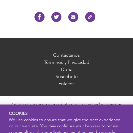
Contáctanos
Términos y Privacidad
Dona
Suscríbete
Enlaces
Amaze es un recurso excelente para recomendar a jóvenes,
madres, padres y educadores. Ofrece información imparcial,
COOKIES
precisa y adecuada para cada edad, y responde preguntas sobre
We use cookies to ensure that we give the best experience
la pubertad, salud sexual, relaciones saludables, embarazo y
on our web site. You may configure your browser to refuse
reproducción, seguridad en línea y enfermedades de transmisión
cookies although some features might not work properly.