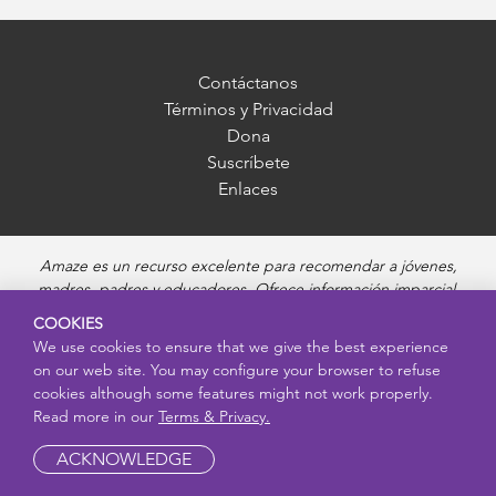
Contáctanos
Términos y Privacidad
Dona
Suscríbete
Enlaces
Amaze es un recurso excelente para recomendar a jóvenes,
madres, padres y educadores. Ofrece información imparcial,
precisa y adecuada para cada edad, y responde preguntas sobre
COOKIES
la pubertad, salud sexual, relaciones saludables, embarazo y
We use cookies to ensure that we give the best experience
reproducción, seguridad en línea y enfermedades de transmisión
on our web site. You may configure your browser to refuse
sexual. Amaze ofrece videos educativos atractivos y recursos más
cookies although some features might not work properly.
profundos sobre cada uno de estos temas.
Read more in our
Terms & Privacy.
ACKNOWLEDGE