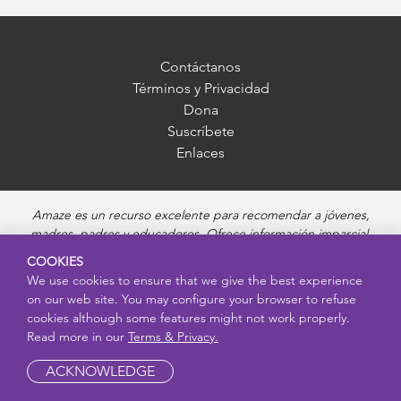
Contáctanos
Términos y Privacidad
Dona
Suscríbete
Enlaces
Amaze es un recurso excelente para recomendar a jóvenes,
madres, padres y educadores. Ofrece información imparcial,
precisa y adecuada para cada edad, y responde preguntas sobre
COOKIES
la pubertad, salud sexual, relaciones saludables, embarazo y
We use cookies to ensure that we give the best experience
reproducción, seguridad en línea y enfermedades de transmisión
on our web site. You may configure your browser to refuse
sexual. Amaze ofrece videos educativos atractivos y recursos más
cookies although some features might not work properly.
profundos sobre cada uno de estos temas.
Read more in our
Terms & Privacy.
ACKNOWLEDGE