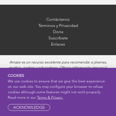
Contáctanos
Términos y Privacidad
Dona
Suscríbete
Enlaces
Amaze es un recurso excelente para recomendar a jóvenes,
madres, padres y educadores. Ofrece información imparcial,
precisa y adecuada para cada edad, y responde preguntas sobre
COOKIES
la pubertad, salud sexual, relaciones saludables, embarazo y
We use cookies to ensure that we give the best experience
reproducción, seguridad en línea y enfermedades de transmisión
on our web site. You may configure your browser to refuse
sexual. Amaze ofrece videos educativos atractivos y recursos más
cookies although some features might not work properly.
profundos sobre cada uno de estos temas.
Read more in our
Terms & Privacy.
ACKNOWLEDGE