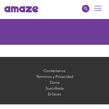
Toggle
Naviga
Familias
Educadores
amaze jr.
Acerca de
Contáctanos
Términos y Privacidad
Dona
MI AMAZE
Suscríbete
Enlaces