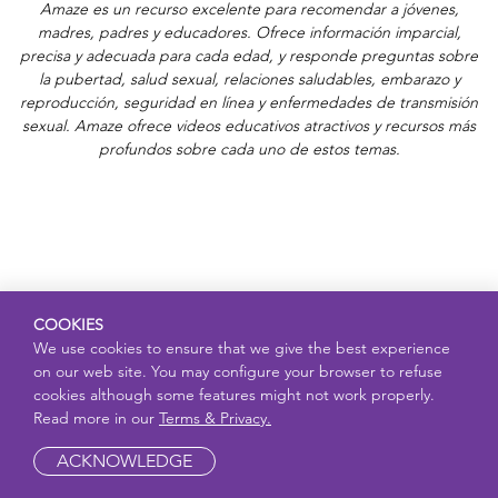
Amaze es un recurso excelente para recomendar a jóvenes,
madres, padres y educadores. Ofrece información imparcial,
precisa y adecuada para cada edad, y responde preguntas sobre
la pubertad, salud sexual, relaciones saludables, embarazo y
reproducción, seguridad en línea y enfermedades de transmisión
sexual. Amaze ofrece videos educativos atractivos y recursos más
profundos sobre cada uno de estos temas.
COOKIES
We use cookies to ensure that we give the best experience
on our web site. You may configure your browser to refuse
cookies although some features might not work properly.
Read more in our
Terms & Privacy.
ACKNOWLEDGE