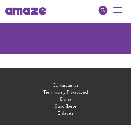
Toggle
Naviga
Familias
Educadores
amaze jr.
Acerca de
Contáctanos
Términos y Privacidad
Dona
MI AMAZE
Suscríbete
Enlaces