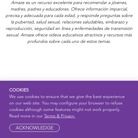
Amaze es un recurso excelente para recomendar a jóvenes,
madres, padres y educadores. Ofrece información imparcial,
precisa y adecuada para cada edad, y responde preguntas sobre
la pubertad, salud sexual, relaciones saludables, embarazo y
reproducción, seguridad en línea y enfermedades de transmisión
sexual. Amaze ofrece videos educativos atractivos y recursos más
profundos sobre cada uno de estos temas.
COOKIES
We use cookies to ensure that we give the best experience
on our web site. You may configure your browser to refuse
cookies although some features might not work properly.
Read more in our
Terms & Privacy.
ACKNOWLEDGE