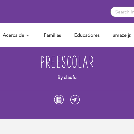
Acerca de
Familias
Educadores
amaze jr.
PREESCOLAR
By claufu