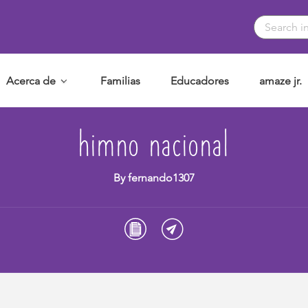
Acerca de
Familias
Educadores
amaze jr.
himno nacional
By fernando1307