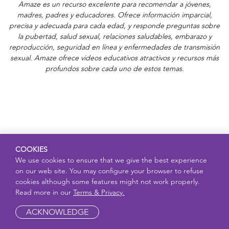
Amaze es un recurso excelente para recomendar a jóvenes,
madres, padres y educadores. Ofrece información imparcial,
precisa y adecuada para cada edad, y responde preguntas sobre
la pubertad, salud sexual, relaciones saludables, embarazo y
reproducción, seguridad en línea y enfermedades de transmisión
sexual. Amaze ofrece videos educativos atractivos y recursos más
profundos sobre cada uno de estos temas.
COOKIES
We use cookies to ensure that we give the best experience
on our web site. You may configure your browser to refuse
cookies although some features might not work properly.
Read more in our
Terms & Privacy.
ACKNOWLEDGE