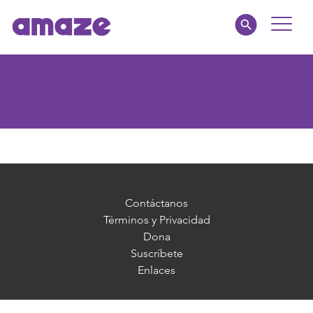
Toggle
Naviga
Familias
Educadores
amaze jr.
Acerca de
Contáctanos
Términos y Privacidad
Dona
MI AMAZE
Suscríbete
Enlaces