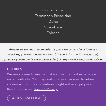
entradas
Contáctanos
Términos y Privacidad
Dona
Suscríbete
Enlaces
Amaze es un recurso excelente para recomendar a jóvenes,
madres, padres y educadores. Ofrece información imparcial,
precisa y adecuada para cada edad, y responde preguntas sobre
la pubertad, salud sexual, relaciones saludables, embarazo y
reproducción, seguridad en línea y enfermedades de transmisión
COOKIES
sexual. Amaze ofrece videos educativos atractivos y recursos más
We use cookies to ensure that we give the best experience
on our web site. You may configure your browser to refuse
profundos sobre cada uno de estos temas.
cookies although some features might not work properly.
Read more in our
Terms & Privacy.
ACKNOWLEDGE