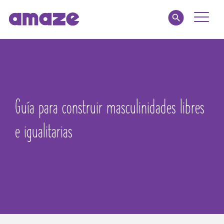
Toggle
Naviga
Familias
Educadores
Guía para construir masculinidades libres
amaze jr.
e igualitarias
Acerca de
MI AMAZE