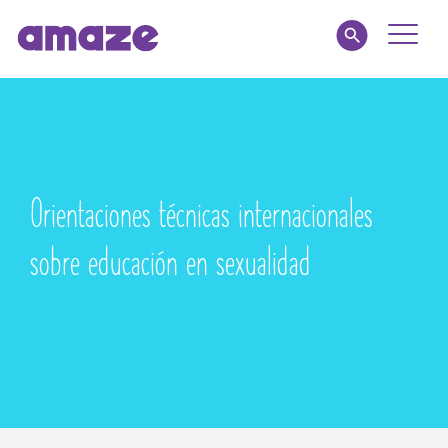
Toggle
Naviga
Familias
Educadores
Orientaciones técnicas internacionales
amaze jr.
sobre educación en sexualidad
Acerca de
MI AMAZE