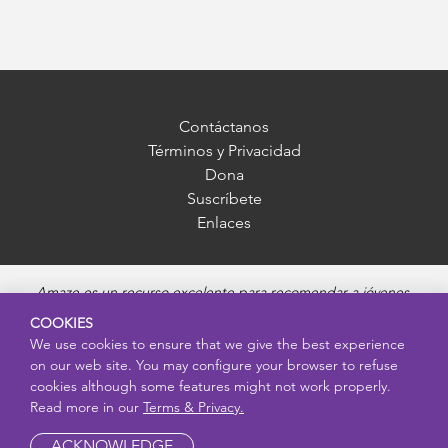
Contáctanos
Términos y Privacidad
Dona
Suscríbete
Enlaces
Amaze es un recurso excelente para recomendar a jóvenes,
madres, padres y educadores. Ofrece información imparcial,
COOKIES
precisa y adecuada para cada edad, y responde preguntas sobre
We use cookies to ensure that we give the best experience
la pubertad, salud sexual, relaciones saludables, embarazo y
on our web site. You may configure your browser to refuse
reproducción, seguridad en línea y enfermedades de transmisión
cookies although some features might not work properly.
sexual. Amaze ofrece videos educativos atractivos y recursos más
Read more in our
Terms & Privacy.
profundos sobre cada uno de estos temas.
ACKNOWLEDGE