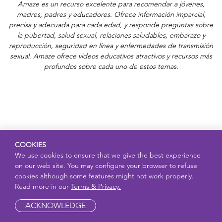
Amaze es un recurso excelente para recomendar a jóvenes,
madres, padres y educadores. Ofrece información imparcial,
precisa y adecuada para cada edad, y responde preguntas sobre
la pubertad, salud sexual, relaciones saludables, embarazo y
reproducción, seguridad en línea y enfermedades de transmisión
sexual. Amaze ofrece videos educativos atractivos y recursos más
profundos sobre cada uno de estos temas.
COOKIES
We use cookies to ensure that we give the best experience
on our web site. You may configure your browser to refuse
cookies although some features might not work properly.
Read more in our
Terms & Privacy.
ACKNOWLEDGE