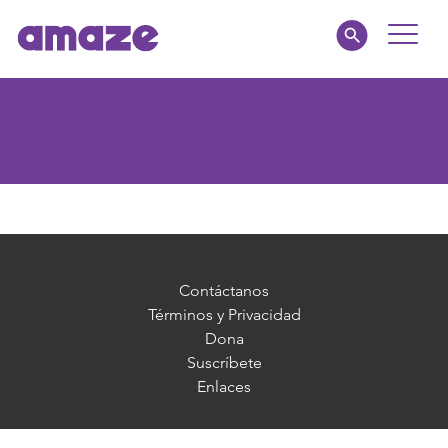
Toggle
Naviga
Familias
Educadores
amaze jr.
Acerca de
Contáctanos
Términos y Privacidad
Dona
MI AMAZE
Suscríbete
Enlaces