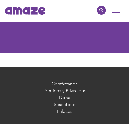
Toggle
Naviga
Familias
Educadores
amaze jr.
Acerca de
Contáctanos
Términos y Privacidad
Dona
MI AMAZE
Suscríbete
Enlaces