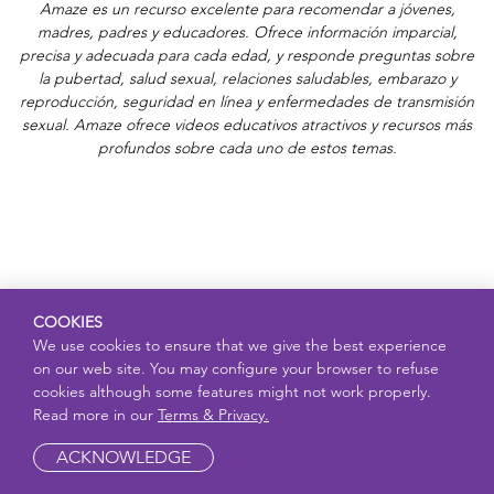
Amaze es un recurso excelente para recomendar a jóvenes,
madres, padres y educadores. Ofrece información imparcial,
precisa y adecuada para cada edad, y responde preguntas sobre
la pubertad, salud sexual, relaciones saludables, embarazo y
reproducción, seguridad en línea y enfermedades de transmisión
sexual. Amaze ofrece videos educativos atractivos y recursos más
profundos sobre cada uno de estos temas.
COOKIES
We use cookies to ensure that we give the best experience
on our web site. You may configure your browser to refuse
cookies although some features might not work properly.
Read more in our
Terms & Privacy.
ACKNOWLEDGE