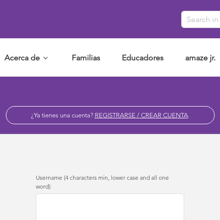
Acerca de
Familias
Educadores
amaze jr.
¿Ya tienes una cuenta?
REGISTRARSE / CREAR CUENTA
.
Username (4 characters min, lower case and all one
word):