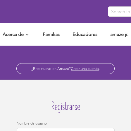
Acerca de
Familias
Educadores
amaze jr.
¿Eres nuevo en Amaze?
Crear una cuenta
.
Registrarse
Nombre de usuario