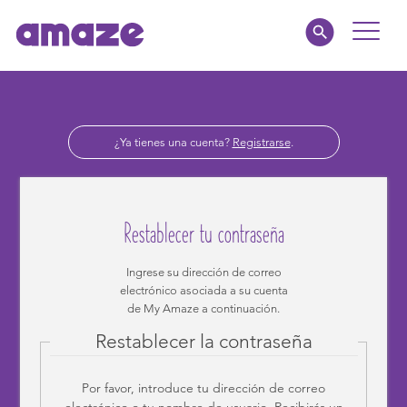
Toggle
Naviga
Familias
¿Ya tienes una cuenta?
Registrarse
.
Educadores
amaze jr.
Restablecer tu contraseña
Acerca de
Ingrese su dirección de correo
electrónico asociada a su cuenta
MI AMAZE
de My Amaze a continuación.
Restablecer la contraseña
Por favor, introduce tu dirección de correo
electrónico o tu nombre de usuario. Recibirás un